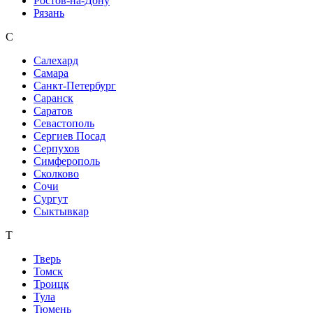
Ростов-на-Дону
Рязань
С
Салехард
Самара
Санкт-Петербург
Саранск
Саратов
Севастополь
Сергиев Посад
Серпухов
Симферополь
Сколково
Сочи
Сургут
Сыктывкар
Т
Тверь
Томск
Троицк
Тула
Тюмень