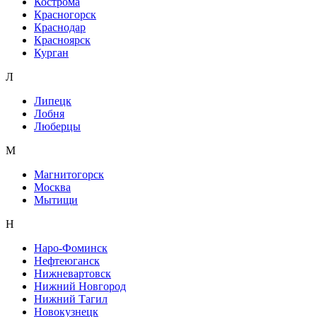
Кострома
Красногорск
Краснодар
Красноярск
Курган
Л
Липецк
Лобня
Люберцы
М
Магнитогорск
Москва
Мытищи
Н
Наро-Фоминск
Нефтеюганск
Нижневартовск
Нижний Новгород
Нижний Тагил
Новокузнецк