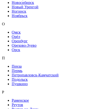
Новосибирск
Новый Уренгой
Ногинск
Ноябрьск
О
Омск
Орёл
Оренбург
Орехово-Зуево
Орск
П
Пенза
Пермь
Петропавловск-Камчатский
Подольск
Пушкино
Р
Раменское
Реутов