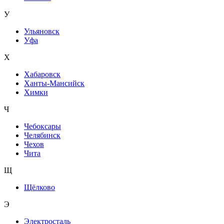
У
Ульяновск
Уфа
Х
Хабаровск
Ханты-Мансийск
Химки
Ч
Чебоксары
Челябинск
Чехов
Чита
Щ
Щёлково
Э
Электросталь