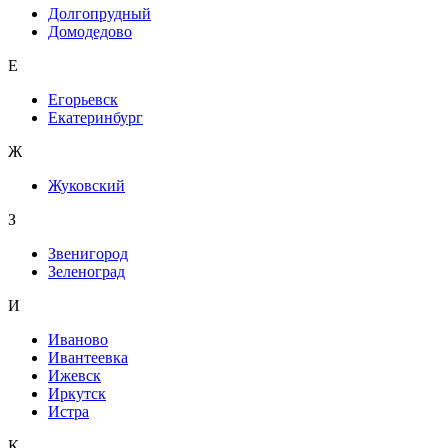
Долгопрудный
Домодедово
Е
Егорьевск
Екатеринбург
Ж
Жуковский
З
Звенигород
Зеленоград
И
Иваново
Ивантеевка
Ижевск
Иркутск
Истра
К