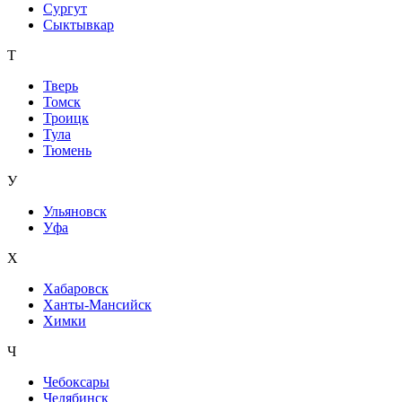
Сургут
Сыктывкар
Т
Тверь
Томск
Троицк
Тула
Тюмень
У
Ульяновск
Уфа
Х
Хабаровск
Ханты-Мансийск
Химки
Ч
Чебоксары
Челябинск