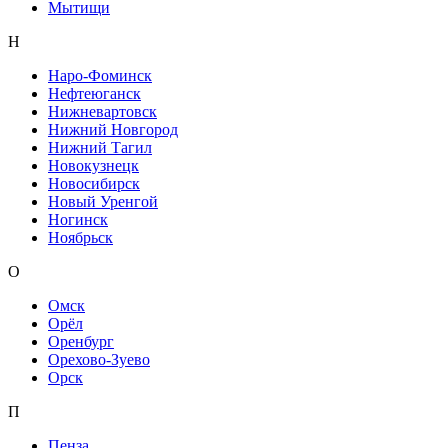
Мытищи
Н
Наро-Фоминск
Нефтеюганск
Нижневартовск
Нижний Новгород
Нижний Тагил
Новокузнецк
Новосибирск
Новый Уренгой
Ногинск
Ноябрьск
О
Омск
Орёл
Оренбург
Орехово-Зуево
Орск
П
Пенза